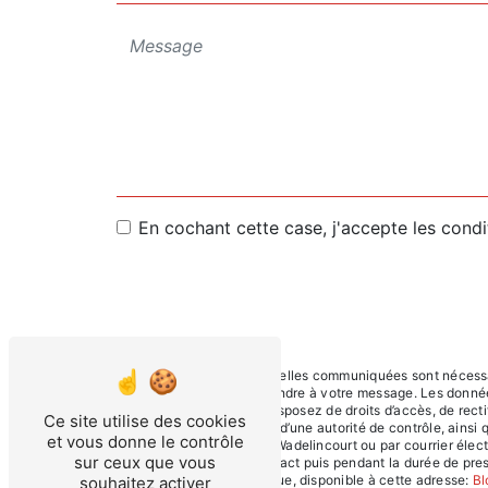
En cochant cette case, j'accepte les condi
** Les données personnelles communiquées sont nécessaire
dans le seul but de répondre à votre message. Les donn
contact@sscr.fr. Vous disposez de droits d’accès, de rectif
Ce site utilise des cookies
une réclamation auprès d’une autorité de contrôle, ainsi
et vous donne le contrôle
Départemental, 08200 Wadelincourt ou par courrier électr
sur ceux que vous
période de prise de contact puis pendant la durée de presc
démarchage téléphonique, disponible à cette adresse:
Bl
souhaitez activer