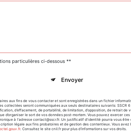
tions particulières ci-dessous **
Envoyer
s aux fins de vous contacter et sont enregistrées dans un fichier informatis
ées collectées seront communiquées aux seuls destinataires suivants: SSCR
ication, d’effacement, de portabilité, de limitation, d’opposition, de retrait d
 que d’organiser le sort de vos données post-mortem. Vous pouvez exercer ces 
onique à l'adresse contact@sscr.fr. Un justificatif d'identité pourra vous ê
ription légale aux fins probatoires et de gestion des contentieux. Vous avez le 
octel.gouv.fr
. Consultez le site cnil.fr pour plus d’informations sur vos droits.