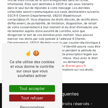
fins de vous contacter et sont enregistrées dans un fichier
informatisé. Elles sont destinées à SSCR et ses sous-traitants
dans le seul but de répondre à votre message. Les données
collectées seront communiquées aux seuls destinataires suivants:
SSCR 6 Chemin Départemental, 08200 Wadelincourt
contact@sscr.fr. Vous disposez de droits d’accès, de rectification,
d’effacement, de portabilité, de limitation, d’opposition, de retrait
de votre consentement à tout moment et du droit d’introduire une
réclamation auprès d’une autorité de contrôle, ainsi que
d’organiser le sort de vos données post-mortem. Vous pouvez
exercer ces droits par voie postale à l'adresse 6 Chemin
Départemental, 08200 Wadelincourt ou par courrier électronique à
l'adresse contact@sscr.fr. Un justificatif d'identité pourra vous être
demandé. Nous conservons vos données pendant la période de
prise de contact puis pendant la durée de prescription légale aux
fins probatoires et de gestion des contentieux. Vous avez le droit
Ce site utilise des cookies
de vous inscrire sur la liste d'opposition au démarchage
téléphonique, disponible à cette adresse:
Bloctel.gouv.fr
.
et vous donne le contrôle
Consultez le site cnil.fr pour plus d’informations sur vos droits.
sur ceux que vous
souhaitez activer
Tout accepter
Recherches fréquentes
Tout refuser
©
Vistalid
- 2026 - Tous droits réservés -
Personnaliser