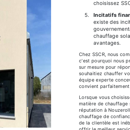
choisissez SS
Incitatifs fina
existe des inci
gouvernemental
chauffage sola
avantages.
Chez SSCR, nous comp
c'est pourquoi nous p
sur mesure pour répon
souhaitiez chauffer vo
équipe experte concev
convient parfaitement
Lorsque vous choisiss
matière de chauffage 
réputation à Nouzeroll
chauffage de confianc
de la clientèle est in
offrir le meilleur ser