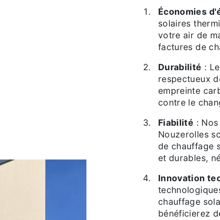
Économies d'é
solaires therm
votre air de ma
factures de ch
Durabilité
: Le
respectueux de
empreinte carb
contre le chan
Fiabilité
: Nos
Nouzerolles so
de chauffage s
et durables, n
Innovation te
technologique
chauffage sola
bénéficierez d