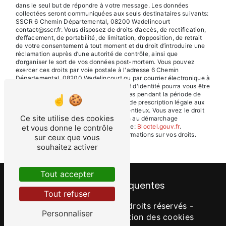
dans le seul but de répondre à votre message. Les données
collectées seront communiquées aux seuls destinataires suivants:
SSCR 6 Chemin Départemental, 08200 Wadelincourt
contact@sscr.fr. Vous disposez de droits d’accès, de rectification,
d’effacement, de portabilité, de limitation, d’opposition, de retrait
de votre consentement à tout moment et du droit d’introduire une
réclamation auprès d’une autorité de contrôle, ainsi que
d’organiser le sort de vos données post-mortem. Vous pouvez
exercer ces droits par voie postale à l'adresse 6 Chemin
Départemental, 08200 Wadelincourt ou par courrier électronique à
l'adresse contact@sscr.fr. Un justificatif d'identité pourra vous être
demandé. Nous conservons vos données pendant la période de
prise de contact puis pendant la durée de prescription légale aux
fins probatoires et de gestion des contentieux. Vous avez le droit
Ce site utilise des cookies
de vous inscrire sur la liste d'opposition au démarchage
téléphonique, disponible à cette adresse:
Bloctel.gouv.fr
.
et vous donne le contrôle
Consultez le site cnil.fr pour plus d’informations sur vos droits.
sur ceux que vous
souhaitez activer
Tout accepter
Recherches fréquentes
Tout refuser
©
Vistalid
- 2026 - Tous droits réservés -
Personnaliser
Mentions légales
-
Gestion des cookies