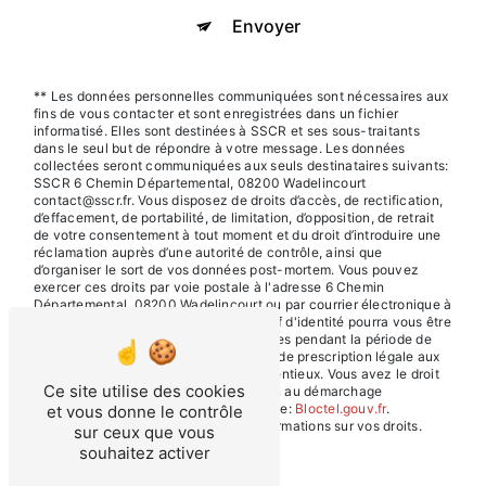
Envoyer
** Les données personnelles communiquées sont nécessaires aux
fins de vous contacter et sont enregistrées dans un fichier
informatisé. Elles sont destinées à SSCR et ses sous-traitants
dans le seul but de répondre à votre message. Les données
collectées seront communiquées aux seuls destinataires suivants:
SSCR 6 Chemin Départemental, 08200 Wadelincourt
contact@sscr.fr. Vous disposez de droits d’accès, de rectification,
d’effacement, de portabilité, de limitation, d’opposition, de retrait
de votre consentement à tout moment et du droit d’introduire une
réclamation auprès d’une autorité de contrôle, ainsi que
d’organiser le sort de vos données post-mortem. Vous pouvez
exercer ces droits par voie postale à l'adresse 6 Chemin
Départemental, 08200 Wadelincourt ou par courrier électronique à
l'adresse contact@sscr.fr. Un justificatif d'identité pourra vous être
demandé. Nous conservons vos données pendant la période de
prise de contact puis pendant la durée de prescription légale aux
fins probatoires et de gestion des contentieux. Vous avez le droit
Ce site utilise des cookies
de vous inscrire sur la liste d'opposition au démarchage
téléphonique, disponible à cette adresse:
Bloctel.gouv.fr
.
et vous donne le contrôle
Consultez le site cnil.fr pour plus d’informations sur vos droits.
sur ceux que vous
souhaitez activer