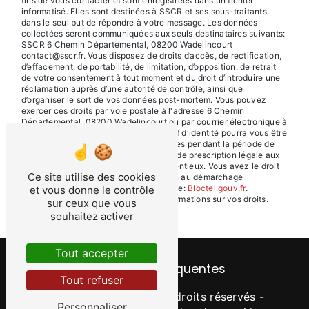
fins de vous contacter et sont enregistrées dans un fichier
informatisé. Elles sont destinées à SSCR et ses sous-traitants
dans le seul but de répondre à votre message. Les données
collectées seront communiquées aux seuls destinataires suivants:
SSCR 6 Chemin Départemental, 08200 Wadelincourt
contact@sscr.fr. Vous disposez de droits d’accès, de rectification,
d’effacement, de portabilité, de limitation, d’opposition, de retrait
de votre consentement à tout moment et du droit d’introduire une
réclamation auprès d’une autorité de contrôle, ainsi que
d’organiser le sort de vos données post-mortem. Vous pouvez
exercer ces droits par voie postale à l'adresse 6 Chemin
Départemental, 08200 Wadelincourt ou par courrier électronique à
l'adresse contact@sscr.fr. Un justificatif d'identité pourra vous être
demandé. Nous conservons vos données pendant la période de
prise de contact puis pendant la durée de prescription légale aux
fins probatoires et de gestion des contentieux. Vous avez le droit
Ce site utilise des cookies
de vous inscrire sur la liste d'opposition au démarchage
téléphonique, disponible à cette adresse:
Bloctel.gouv.fr
.
et vous donne le contrôle
Consultez le site cnil.fr pour plus d’informations sur vos droits.
sur ceux que vous
souhaitez activer
Tout accepter
Recherches fréquentes
Tout refuser
©
Vistalid
- 2026 - Tous droits réservés -
Personnaliser