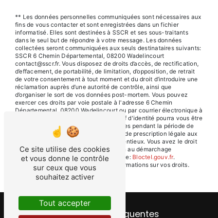
** Les données personnelles communiquées sont nécessaires aux
fins de vous contacter et sont enregistrées dans un fichier
informatisé. Elles sont destinées à SSCR et ses sous-traitants
dans le seul but de répondre à votre message. Les données
collectées seront communiquées aux seuls destinataires suivants:
SSCR 6 Chemin Départemental, 08200 Wadelincourt
contact@sscr.fr. Vous disposez de droits d’accès, de rectification,
d’effacement, de portabilité, de limitation, d’opposition, de retrait
de votre consentement à tout moment et du droit d’introduire une
réclamation auprès d’une autorité de contrôle, ainsi que
d’organiser le sort de vos données post-mortem. Vous pouvez
exercer ces droits par voie postale à l'adresse 6 Chemin
Départemental, 08200 Wadelincourt ou par courrier électronique à
l'adresse contact@sscr.fr. Un justificatif d'identité pourra vous être
demandé. Nous conservons vos données pendant la période de
prise de contact puis pendant la durée de prescription légale aux
fins probatoires et de gestion des contentieux. Vous avez le droit
Ce site utilise des cookies
de vous inscrire sur la liste d'opposition au démarchage
téléphonique, disponible à cette adresse:
Bloctel.gouv.fr
.
et vous donne le contrôle
Consultez le site cnil.fr pour plus d’informations sur vos droits.
sur ceux que vous
souhaitez activer
Tout accepter
Recherches fréquentes