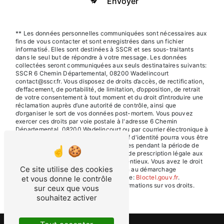
Envoyer
** Les données personnelles communiquées sont nécessaires aux
fins de vous contacter et sont enregistrées dans un fichier
informatisé. Elles sont destinées à SSCR et ses sous-traitants
dans le seul but de répondre à votre message. Les données
collectées seront communiquées aux seuls destinataires suivants:
SSCR 6 Chemin Départemental, 08200 Wadelincourt
contact@sscr.fr. Vous disposez de droits d’accès, de rectification,
d’effacement, de portabilité, de limitation, d’opposition, de retrait
de votre consentement à tout moment et du droit d’introduire une
réclamation auprès d’une autorité de contrôle, ainsi que
d’organiser le sort de vos données post-mortem. Vous pouvez
exercer ces droits par voie postale à l'adresse 6 Chemin
Départemental, 08200 Wadelincourt ou par courrier électronique à
l'adresse contact@sscr.fr. Un justificatif d'identité pourra vous être
demandé. Nous conservons vos données pendant la période de
prise de contact puis pendant la durée de prescription légale aux
fins probatoires et de gestion des contentieux. Vous avez le droit
Ce site utilise des cookies
de vous inscrire sur la liste d'opposition au démarchage
téléphonique, disponible à cette adresse:
Bloctel.gouv.fr
.
et vous donne le contrôle
Consultez le site cnil.fr pour plus d’informations sur vos droits.
sur ceux que vous
souhaitez activer