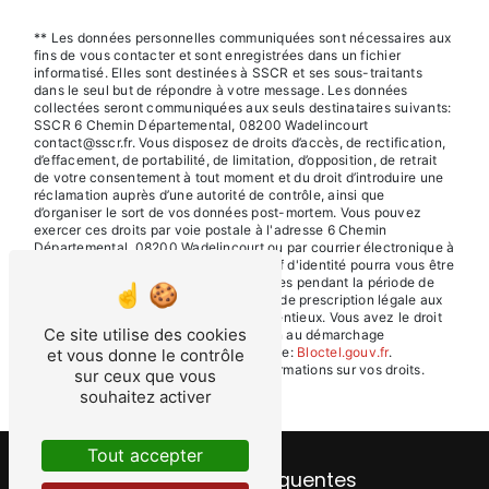
** Les données personnelles communiquées sont nécessaires aux
fins de vous contacter et sont enregistrées dans un fichier
informatisé. Elles sont destinées à SSCR et ses sous-traitants
dans le seul but de répondre à votre message. Les données
collectées seront communiquées aux seuls destinataires suivants:
SSCR 6 Chemin Départemental, 08200 Wadelincourt
contact@sscr.fr. Vous disposez de droits d’accès, de rectification,
d’effacement, de portabilité, de limitation, d’opposition, de retrait
de votre consentement à tout moment et du droit d’introduire une
réclamation auprès d’une autorité de contrôle, ainsi que
d’organiser le sort de vos données post-mortem. Vous pouvez
exercer ces droits par voie postale à l'adresse 6 Chemin
Départemental, 08200 Wadelincourt ou par courrier électronique à
l'adresse contact@sscr.fr. Un justificatif d'identité pourra vous être
demandé. Nous conservons vos données pendant la période de
prise de contact puis pendant la durée de prescription légale aux
fins probatoires et de gestion des contentieux. Vous avez le droit
Ce site utilise des cookies
de vous inscrire sur la liste d'opposition au démarchage
téléphonique, disponible à cette adresse:
Bloctel.gouv.fr
.
et vous donne le contrôle
Consultez le site cnil.fr pour plus d’informations sur vos droits.
sur ceux que vous
souhaitez activer
Tout accepter
Recherches fréquentes